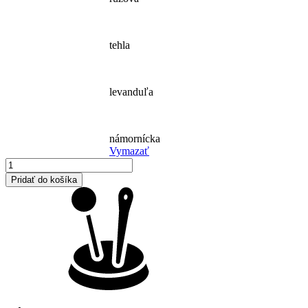
tehla
levanduľa
námornícka
Vymazať
množstvo
pudláče
Pridať do košíka
OLA