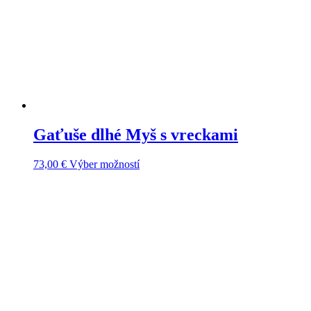
Gaťuše dlhé Myš s vreckami
Tento
73,00
€
Výber možností
produkt
má
viacero
variantov.
Možnosti
si
môžete
vybrať
na
stránke
produktu.