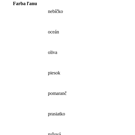
Farba ľanu
nebíčko
oceán
oliva
piesok
pomaranč
prasiatko
ružová