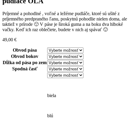
pudláče OLA
Príjemné a pohodlné , voľné a ležérne pudláče, ktoré sú ušité z
príjemného predpraného ľanu, poskytnú pohodlie nielen doma, ale
taktiež v prírode 🙂 V páse je široká guma a na boku dva hlboké
vačky. Keď ich raz oblečiete, budete v nich aj spávať 🙂
49,00
€
Obvod pása
Obvod bokov
Dĺžka od pása po zem
Spodná časť
biela
blú