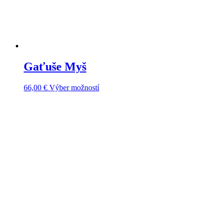
Gaťuše Myš
Tento
66,00
€
Výber možností
produkt
má
viacero
variantov.
Možnosti
si
môžete
vybrať
na
stránke
produktu.