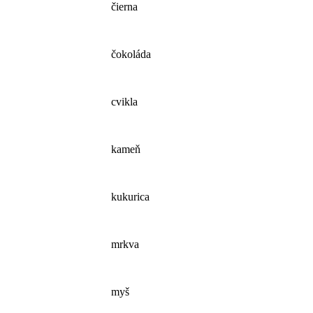
čierna
čokoláda
cvikla
kameň
kukurica
mrkva
myš