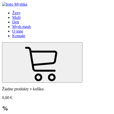
Ženy
Muži
Deti
Mysh mash
O mne
Kontakt
Žiadne produkty v košíku.
0,00
€
%